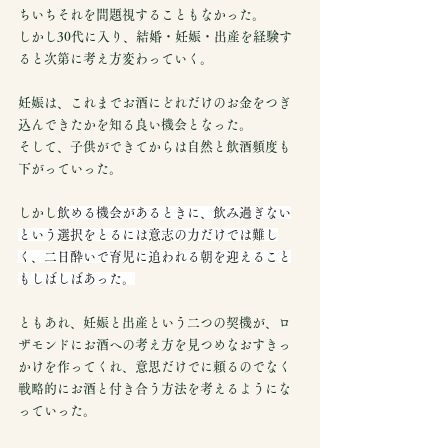
ちいちそれを問題視することもなかった。
しかし30代に入り、結婚・妊娠・出産を経験す
ると次第に考え方変わっていく。
妊娠は、これまでお酒にどれだけのお金をつぎ
込んできたかを知る良い機会となった。
そして、子供ができてからは自然と飲酒頻度も
下がっていった。
しかし
飲める機会があるときに、飲み過ぎない
という選択をとるには意志の力だけでは難し
く、二日酔いで育児に追われる朝を迎えること
もしばしばあった。
ともあれ、妊娠と出産という二つの契機が、ロ
ザモンドにお酒への考え方を見つめなおすきっ
かけを作ってくれ、意思だけでに頼るのでなく
戦略的にお酒と付き合う方法を考えるようにな
っていった。