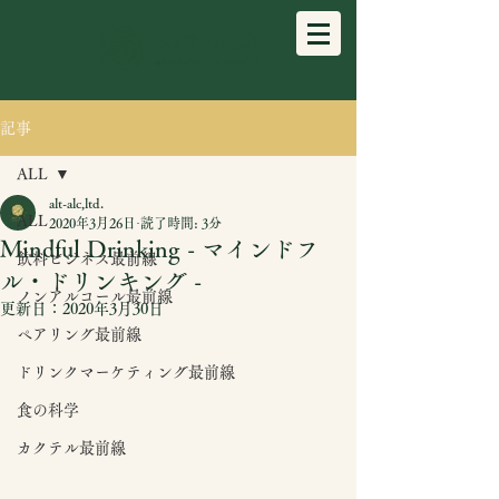
記事
ALL
alt-alc,ltd.
ALL
2020年3月26日
読了時間: 3分
Mindful Drinking - マインドフ
飲料ビジネス最前線
ル・ドリンキング -
ノンアルコール最前線
更新日：
2020年3月30日
ペアリング最前線
ドリンクマーケティング最前線
食の科学
カクテル最前線