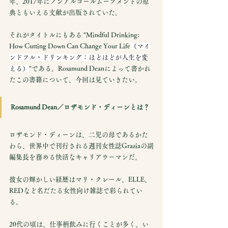
年、2017年にノンアルコールムーブメントの原
典ともいえる文献が出版されていた。
それがタイトルにもある "Mindful Drinking: 
How Cutting Down Can Change Your Life
（マイ
ンドフル・ドリンキング：ほどほどが人生を変
える）
"である。Rosamund Deanによって書かれ
たこの書籍について、今回は見ていきたい。
Rosamund Dean／ロザモンド・ディーンとは？
ロザモンド・ディーンは、二児の母であるかた
わら、世界中で刊行される週刊女性誌Graziaの副
編集長を務める快活なキャリアウーマンだ。
彼女の輝かしい経歴はマリ・クレール、ELLE、
REDなど名だたる女性向け雑誌で彩られてい
る。
20代の頃は、仕事柄飲みに行くことが多く、い