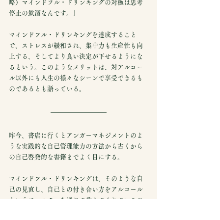
略）マインドフル・ドリンキングの対極は思考
停止の飲酒なんです。」
マインドフル・ドリンキングを達成すること
で、ストレスが緩和され、集中力も生産性も向
上する、そしてより良い決定が下せるようにな
るという。このようなメリットは、対アルコー
ル以外にも人生の様々なシーンで享受できるも
のであるとも語っている。
昨今、書店に行くとアンガーマネジメントのよ
うな実践的な自己管理能力の方法から古くから
の自己啓発的な書籍までよく目にする。
マインドフル・ドリンキングは、そのような自
己の見直し、自己との付き合い方をアルコール
というフィルターを通じて教えてくれているの
かもしれない。