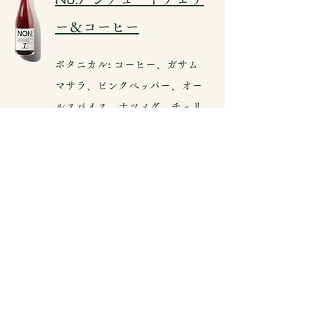
ー＆コーヒー
ボタニカル: コーヒー、ガサム
マサラ、ピンクペッパー、オー
ルスパイス、ナツメグ、チェリ
果汁: ブドウ果汁
ブドウ・チェリーの果実味をコ
ーヒーのコクが下支えする、赤
ワインとして楽しめる１本。
750ml
内容量：
原産国：オーストラリア、メルボルン
無料でカタログ請求する