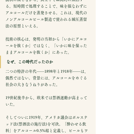
る。短時間で処理することで、味を損なわずに
アルコールだけを蒸発させる。これは、現代の
ノンアルコールビール製造で使われる減圧蒸留
法の原型といえる。
技術の核心は、発明の当初から「いかにアルコ
ールを抜くか」ではなく、「いかに味を保った
ままアルコールを抜くか」にあった。
なぜ、この時代だったのか
二つの特許の年代——1898年と1918年——は、
偶然ではない。背景には、アルコールをめぐる
社会の大きなうねりがあった。
19世紀後半から、欧米では禁酒運動が高まって
いた。
そしてついに1919年、アメリカ議会はボルステ
ッド法(禁酒法の施行法)を可決。「酔わせる飲
料」をアルコール0.5%超と定義し、ビールもワ