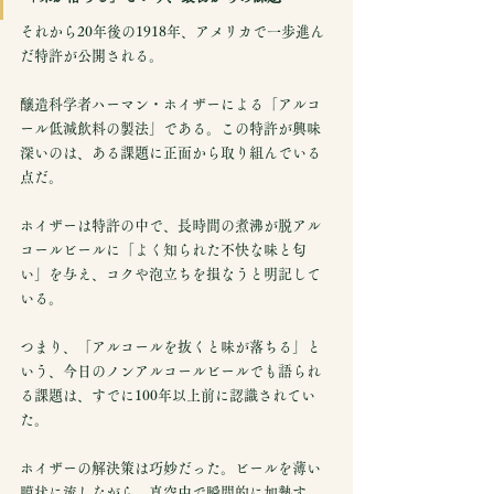
それから20年後の1918年、アメリカで一歩進ん
だ特許が公開される。
醸造科学者ハーマン・ホイザーによる「アルコ
ール低減飲料の製法」である。この特許が興味
深いのは、ある課題に正面から取り組んでいる
点だ。
ホイザーは特許の中で、長時間の煮沸が脱アル
コールビールに「よく知られた不快な味と匂
い」を与え、コクや泡立ちを損なうと明記して
いる。
つまり、「アルコールを抜くと味が落ちる」と
いう、今日のノンアルコールビールでも語られ
る課題は、すでに100年以上前に認識されてい
た。
ホイザーの解決策は巧妙だった。ビールを薄い
膜状に流しながら、真空中で瞬間的に加熱す