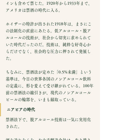
インも含めて禁じた。1920年から1933年まで、
アメリカは禁酒の時代に入る。
ホイザーの特許が出された1918年は、まさにこ
の法制化の直前にあたる。低アルコール・脱ア
ルコールの技術が、社会から切実に求められて
いた時代だったのだ。技術は、純粋な好奇心か
らだけでなく、社会的な圧力に押されて発展し
た。
ちなみに、禁酒法が定めた「0.5%未満」という
基準は、今日の世界各国のノンアルコール飲料
の定義に、形を変えて受け継がれている。100年
前の禁酒法の線引きが、現代のノンアルコール
ビールの輪郭を、いまも縁取っている。
ニアビアの時代
禁酒法下で、脱アルコール技術は一気に実用化
された。