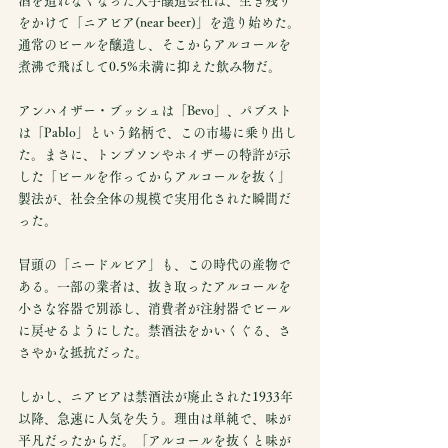
酒を造れなくなった大手醸造会社は、生き残り
をかけて「ニアビア(near beer)」を造り始めた。
通常のビールを醸造し、そこからアルコールを
煮沸で飛ばして0.5%未満に抑えた飲み物だ。
アンハイザー・ブッシュは「Bevo」、パブスト
は「Pablo」という銘柄で、この市場に乗り出し
た。まさに、トンプソンやホイザーの特許が示
した「ビールを作ってからアルコールを抜く」
製法が、社会全体の規模で実用化された瞬間だ
った。
冒頭の「ニードルビア」も、この時代の産物で
ある。一部の業者は、抜き取ったアルコールを
小さな容器で別添し、消費者が注射器でビール
に戻せるようにした。禁酒法をかいくぐる、さ
さやかな抵抗だった。
しかし、ニアビアは禁酒法が廃止された1933年
以降、急速に人気を失う。理由は単純で、味が
平凡だったからだ。「アルコールを抜くと味が