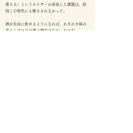
落ちる」というホイザーが直面した課題は、結
局この時代にも解ききれなかった。
酒が自由に飲めるようになれば、わざわざ味の
劣るニアビアを選ぶ理由はなかったのだ。
現代のブームは、長い系譜の最新章
ノンアルコールビールは、しばしば「新しいト
レンド」として語られる。健康志向、ソバーキ
ュリアス、ライフスタイルの多様化——たしか
に現代のブームには、現代固有の背景がある。
だが技術の歴史をたどれば、その源流は120年以
上前にさかのぼる。
脱アルコールの発想は19世紀末に特許化され、
禁酒法という社会的圧力の下で実用化され、そ
して「味をどう保つか」という課題と、最初か
ら格闘し続けてきた。