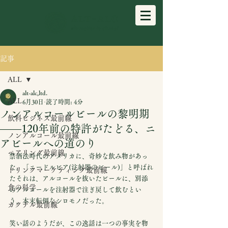
記事
ALL
alt-alc,ltd.
ALL
6月30日
読了時間: 4分
ノンアルコールビールの黎明期
飲料ビジネス最前線
——120年前の特許がたどる、ニ
ノンアルコール最前線
アビールへの道のり
ペアリング最前線
禁酒法時代のアメリカに、奇妙な飲み物があっ
た。「ニードルビア(注射器のビール)」と呼ばれ
ドリンクマーケティング最前線
たそれは、アルコールを抜いたビールに、別添
食の科学
のアルコールを注射器で注ぎ戻して飲むとい
う、本末転倒なシロモノだった。
カクテル最前線
笑い話のようだが、この逸話は一つの事実を物