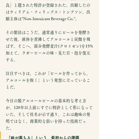
良」と題された特許が登録された。出願したの
はウィリアム・フィリップス・トンプソン、出
願主体は"Non-Intoxicant Beverage Co."。
その製法はこうだ。通常通りにビールを発酵さ
せた後、液体を煮沸してアルコールと炭酸を飛
ばす。そこへ、部分発酵麦汁(クロイゼン)を15%
加えて、ラガービールの味・見た目・泡を復元
する。
注目すべきは、これが「ビールを作ってから、
アルコールを抜く」という発想に立っているこ
とだ。
今日の脱アルコールビールの基本的な考え方
が、120年以上前にすでに特許として形になって
いた。そして社名が示す通り、これは趣味の発
明ではなく、商業的な狙いを持った技術だっ
た。
「味が落ちる」という、最初からの課題