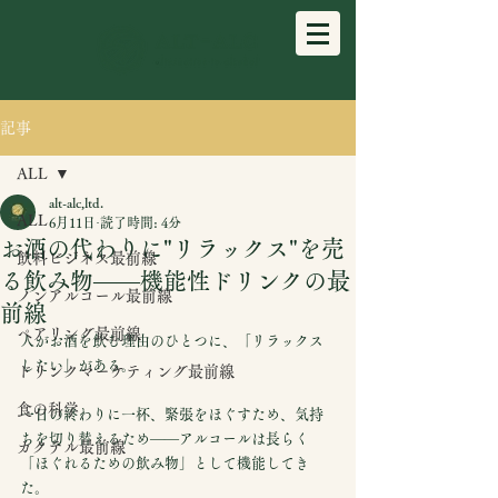
記事
ALL
alt-alc,ltd.
ALL
6月11日
読了時間: 4分
お酒の代わりに"リラックス"を売
飲料ビジネス最前線
る飲み物——機能性ドリンクの最
ノンアルコール最前線
前線
ペアリング最前線
人がお酒を飲む理由のひとつに、「リラックス
したい」がある。
ドリンクマーケティング最前線
食の科学
一日の終わりに一杯、緊張をほぐすため、気持
ちを切り替えるため——アルコールは長らく
カクテル最前線
「ほぐれるための飲み物」として機能してき
た。