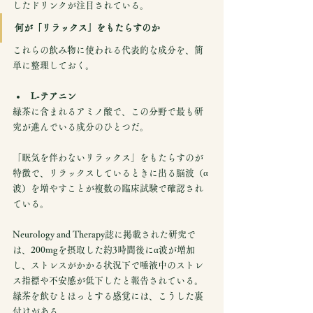
したドリンクが注目されている。
何が「リラックス」をもたらすのか
これらの飲み物に使われる代表的な成分を、簡
単に整理しておく。
L-テアニン
緑茶に含まれるアミノ酸で、この分野で最も研
究が進んでいる成分のひとつだ。
「眠気を伴わないリラックス」をもたらすのが
特徴で、リラックスしているときに出る脳波（α
波）を増やすことが複数の臨床試験で確認され
ている。
Neurology and Therapy誌に掲載された研究で
は、200mgを摂取した約3時間後にα波が増加
し、ストレスがかかる状況下で唾液中のストレ
ス指標や不安感が低下したと報告されている。
緑茶を飲むとほっとする感覚には、こうした裏
付けがある。