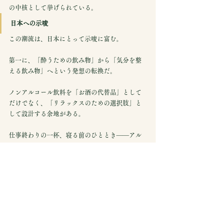
の中核として挙げられている。
日本への示唆
この潮流は、日本にとって示唆に富む。
第一に、「酔うための飲み物」から「気分を整
える飲み物」へという発想の転換だ。
ノンアルコール飲料を「お酒の代替品」として
だけでなく、「リラックスのための選択肢」と
して設計する余地がある。
仕事終わりの一杯、寝る前のひととき——アル
コールが担ってきた「気分の切り替え」を、別
の形で提供する飲み物への需要は日本にもあ
る。
第二に、L-テアニンの宝庫である緑茶という、
日本ならではの文脈だ。