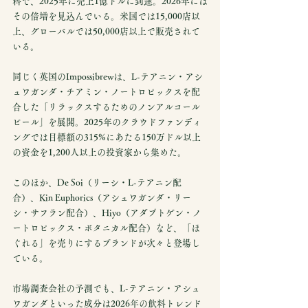
料で、2025年に売上1億ドルに到達。2026年には
その倍増を見込んでいる。米国では15,000店以
上、グローバルでは50,000店以上で販売されて
いる。
同じく英国のImpossibrewは、L-テアニン・アシ
ュワガンダ・チアミン・ノートロピックスを配
合した「リラックスするためのノンアルコール
ビール」を展開。2025年のクラウドファンディ
ングでは目標額の315%にあたる150万ドル以上
の資金を1,200人以上の投資家から集めた。
このほか、De Soi（リーシ・L-テアニン配
合）、Kin Euphorics（アシュワガンダ・リー
シ・サフラン配合）、Hiyo（アダプトゲン・ノ
ートロピックス・ボタニカル配合）など、「ほ
ぐれる」を売りにするブランドが次々と登場し
ている。
市場調査会社の予測でも、L-テアニン・アシュ
ワガンダといった成分は2026年の飲料トレンド