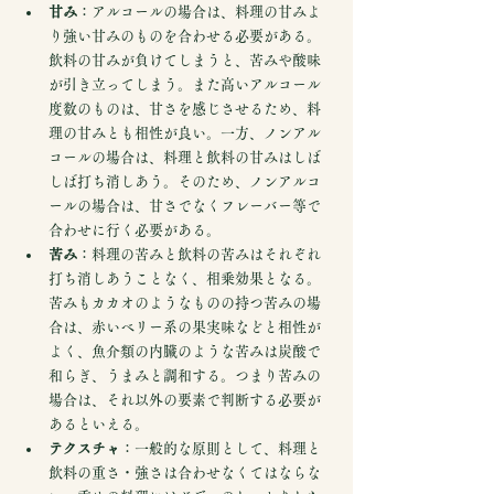
甘み
：アルコールの場合は、料理の甘みよ
り強い甘みのものを合わせる必要がある。
飲料の甘みが負けてしまうと、苦みや酸味
が引き立ってしまう。また高いアルコール
度数のものは、甘さを感じさせるため、料
理の甘みとも相性が良い。一方、ノンアル
コールの場合は、料理と飲料の甘みはしば
しば打ち消しあう。そのため、ノンアルコ
ールの場合は、甘さでなくフレーバー等で
合わせに行く必要がある。
苦み
：料理の苦みと飲料の苦みはそれぞれ
打ち消しあうことなく、相乗効果となる。
苦みもカカオのようなものの持つ苦みの場
合は、赤いベリー系の果実味などと相性が
よく、魚介類の内臓のような苦みは炭酸で
和らぎ、うまみと調和する。つまり苦みの
場合は、それ以外の要素で判断する必要が
あるといえる。
テクスチャ
：一般的な原則として、料理と
飲料の重さ・強さは合わせなくてはならな