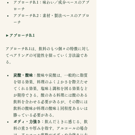
アプローチB.1：味わい／成分ベースのアプ
ローチ
アプローチB.2：素材・製法ベースのアプロ
ーチ
►アプローチB.1
アプローチB.1は、飲料のもつ個々の特徴に対し
てペアリングの可能性を探っていく方法論であ
る。
炭酸・酸味
：酸味や炭酸は、一般的に脂質
を切る効果、料理のふくよかさを際立たせ
てくれる効果、塩味と調和を図る効果など
が期待できる。酸のある料理には酸のある
飲料を合わせる必要があるが、その際には
飲料の酸味が料理の酸味と同程度あるいは
勝っている必要がある。
ボディ・力強さ
：飲んだときに感じる、飲
料の重さや厚みを指す。アルコールの場合
は、アルコール度数がボディや力強さに大