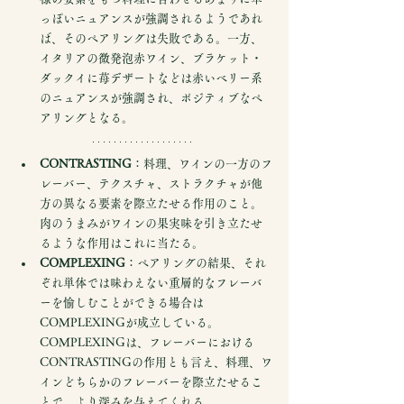
っぽいニュアンスが強調されるようであれ
ば、そのペアリングは失敗である。一方、
イタリアの微発泡赤ワイン、ブラケット・
ダックイに苺デザートなどは赤いベリー系
のニュアンスが強調され、ポジティブなペ
アリングとなる。
CONTRASTING
：料理、ワインの一方のフ
レーバー、テクスチャ、ストラクチャが他
方の異なる要素を際立たせる作用のこと。
肉のうまみがワインの果実味を引き立たせ
るような作用はこれに当たる。
COMPLEXING
：ペアリングの結果、それ
ぞれ単体では味わえない重層的なフレーバ
ーを愉しむことができる場合は
COMPLEXINGが成立している。
COMPLEXINGは、フレーバーにおける
CONTRASTINGの作用とも言え、料理、ワ
インどちらかのフレーバーを際立たせるこ
とで、より深みを与えてくれる。