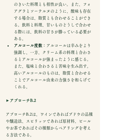
のきいた料理とも相性が良い。また、フォ
アグラとソーテルヌのように、酸味も存在
する場合は、脂質とも合わせることができ
る。飲料と料理、甘いものどうしで合わせ
る際には、飲料の甘さが勝っている必要が
ある。
アルコール度数
：アルコールは辛みをより
強調し、一方、クリーム系の料理と合わさ
るとアルコールが強まったように感じる。
また、塩味と合わさると苦味を生み出す。
高いアルコールのものは、脂質と合わせる
ことでアルコール由来の力強さを和らげて
くれる。
►アプローチB.2
アプローチB.2は、ワインであればブドウの品種
や醸造法、スピリッツであれば原材料、ビール
やお茶であればその種類からペアリングを考え
る方法である。