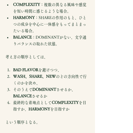
COMPLEXITY
：複数の異なる風味や感覚
を短い時間に感じるような場合。
HARMONY
：SHAREの作用のもと、ひと
つの成分を中心に一体感をもってまとまっ
たいる場合。
BALANCE
：DOMINANTがない、文字通
りバランスの取れた状態。
考え方の順序としては、
BAD FLAVOR
を避けつつ、
WASH、SHARE、NEW
のどの方向性で行
くのかを決め、
そのうえで
DOMINANT
させるか、
BALANCE
させるか
最終的な着地点として
COMPLEXITY
を目
指すか、
HARMONY
を目指すか
という順序となる。