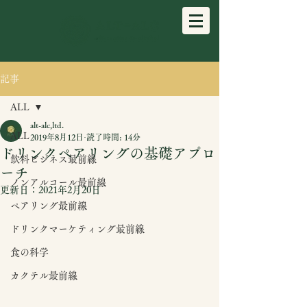
記事
ALL
alt-alc,ltd.
ALL
2019年8月12日
読了時間: 14分
ドリンクペアリングの基礎アプロ
飲料ビジネス最前線
ーチ
ノンアルコール最前線
更新日：
2021年2月20日
ペアリング最前線
ドリンクマーケティング最前線
食の科学
カクテル最前線