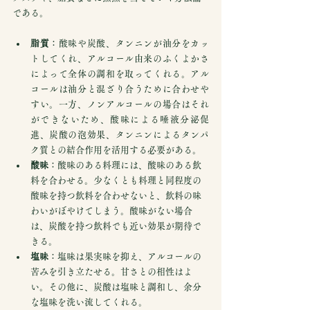
である。
脂質
：酸味や炭酸、タンニンが油分をカッ
トしてくれ、アルコール由来のふくよかさ
によって全体の調和を取ってくれる。アル
コールは油分と混ざり合うために合わせや
すい。一方、ノンアルコールの場合はそれ
ができないため、酸味による唾液分泌促
進、炭酸の泡効果、タンニンによるタンパ
ク質との結合作用を活用する必要がある。
酸味
：酸味のある料理には、酸味のある飲
料を合わせる。少なくとも料理と同程度の
酸味を持つ飲料を合わせないと、飲料の味
わいがぼやけてしまう。酸味がない場合
は、炭酸を持つ飲料でも近い効果が期待で
きる。
塩味
：塩味は果実味を抑え、アルコールの
苦みを引き立たせる。甘さとの相性はよ
い。その他に、炭酸は塩味と調和し、余分
な塩味を洗い流してくれる。