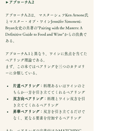
►アプローチA.2
アプローチA.2は、 マスターシェフKen Arnone氏
とマスター・オブ・ワインJennifer Simonetti-
Bryan女史の共著の"Pairing with the Masters: A 
Definitive Guide to Food and Wine"からの出典で
ある。
アプローチA.1と異なり、ワインに焦点を当てた
ペアリング理論である。
まず、この本ではペアリングを三つのカテゴリ
ーに分類している。
片道ペアリング
：料理あるいはワインのど
ちらか一方を引き立ててくれるペアリング
双方向ペアリング
：料理とワイン双方を引
き立ててくれるペアリング
昇華ペアリング
：双方を引き立てるだけで
なく、更なる要素を付加するペアリング
また、ペアリングの定義付けをMATCHING、