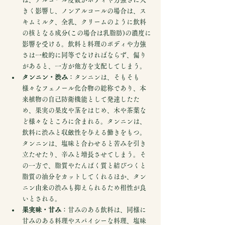
きく影響し、ノンアルコールの場合は、ス
キムミルク、全乳、クリームのように飲料
の核となる成分(この場合は乳脂肪)の濃度に
影響を受ける。飲料と料理のボディや力強
さは一般的に同等でなければならず、偏り
があると、一方が他方を支配してしまう。
タンニン・渋み
：タンニンは、そもそも
様々なフェノール化合物の総称であり、本
来植物の自己防衛機能として発達したた
め、果実の果皮や茎をはじめ、木や茶葉な
ど様々なところに含まれる。タンニンは、
飲料に渋みと収斂性を与える働きをもつ。
タンニンは、塩味と合わせると苦みを引き
立たせたり、辛みと増長させてしまう。そ
の一方で、脂質やたんぱく質と結びつくと
脂質の油分をカットしてくれるほか、タン
ニン由来の渋みも抑えられるため相性が良
いとされる。
果実味・甘み
：甘みのある飲料は、同様に
甘みのある料理やスパイシーな料理、塩味