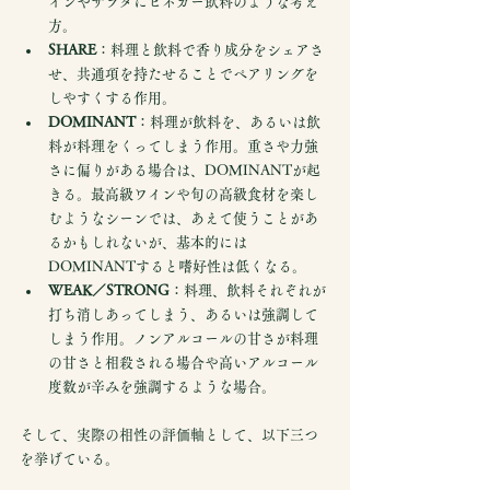
インやサラダにビネガー飲料のような考え
方。
SHARE
：料理と飲料で香り成分をシェアさ
せ、共通項を持たせることでペアリングを
しやすくする作用。
DOMINANT
：料理が飲料を、あるいは飲
料が料理をくってしまう作用。重さや力強
さに偏りがある場合は、DOMINANTが起
きる。最高級ワインや旬の高級食材を楽し
むようなシーンでは、あえて使うことがあ
るかもしれないが、基本的には
DOMINANTすると嗜好性は低くなる。
WEAK／STRONG
：料理、飲料それぞれが
打ち消しあってしまう、あるいは強調して
しまう作用。ノンアルコールの甘さが料理
の甘さと相殺される場合や高いアルコール
度数が辛みを強調するような場合。
そして、実際の相性の評価軸として、以下三つ
を挙げている。