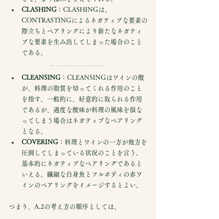
CLASHING
：CLASHINGは、
CONTRASTINGによるネガティブな要素の
際立ちとペアリングにより新たなネガティ
ブな要素を生み出してしまった場合のこと
である。
CLEANSING
：CLEANSINGはワインの酸
が、料理の脂質を切ってくれる作用のこと
を指す。一般的に、好意的に取られる作用
であるが、過度な酸味が料理の風味を損な
ってしまう場合はネガティブなペアリング
となる。
COVERING
：料理とワインの一方が他方を
圧倒してしまっている状況のことを言う。
基本的にネガティブなペアリングであると
いえる。繊細な白身魚とフルボディの赤ワ
インのペアリングをイメージするとよい。
つまり、A.2の考え方の順序としては、