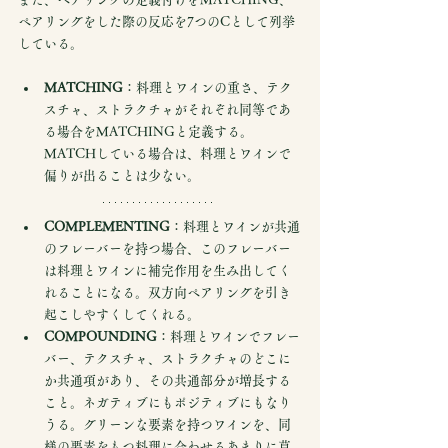
ペアリングをした際の反応を7つのCとして列挙
している。
MATCHING
：料理とワインの重さ、テク
スチャ、ストラクチャがそれぞれ同等であ
る場合をMATCHINGと定義する。
MATCHしている場合は、料理とワインで
偏りが出ることは少ない。
COMPLEMENTING
：料理とワインが共通
のフレーバーを持つ場合、このフレーバー
は料理とワインに補完作用を生み出してく
れることになる。双方向ペアリングを引き
起こしやすくしてくれる。
COMPOUNDING
：料理とワインでフレー
バー、テクスチャ、ストラクチャのどこに
か共通項があり、その共通部分が増長する
こと。ネガティブにもポジティブにもなり
うる。グリーンな要素を持つワインを、同
様の要素をもつ料理に合わせるあまりに草