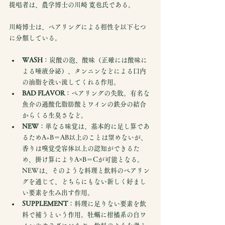
提唱者は、農学博士の川崎 寛也氏である。
川崎博士は、ペアリングによる相性を以下七つ
に分類している。
WASH
：炭酸の泡、酸味（正確には酸味に
よる唾液分泌）、タンニンなどによる口内
の油脂を洗い流してくれる作用。
BAD FLAVOR
：ペアリングの失敗。有名な
魚介の過酸化脂肪酸とワインの鉄分の結合
からくる生臭さなど。
NEW
：単なる味覚は、基本的に足し算であ
るためA+B＝AB以上のことは望めないが、
香りは嗅覚受容体以上の認知ができるた
め、掛け算によりA×B＝Cが可能となる。
NEWは、そのような料理と飲料のペアリン
グを通じて、どちらにもない新しく好まし
い要素を生み出す作用。
SUPPLEMENT
：料理に足りない要素を飲
料で補うという作用。牡蠣に柑橘系の白ワ