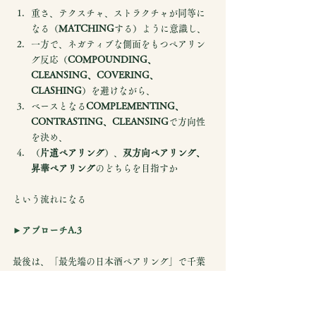
重さ、テクスチャ、ストラクチャが同等に
なる（
MATCHING
する）ように意識し、
一方で、ネガティブな側面をもつペアリン
グ反応（
COMPOUNDING、
CLEANSING、COVERING、
CLASHING
）を避けながら、
ベースとなる
COMPLEMENTING、
CONTRASTING、CLEANSING
で方向性
を決め、
（
片道ペアリング
）、
双方向ペアリング、
昇華ペアリング
のどちらを目指すか
という流れになる
►アプローチA.3
最後は、「最先端の日本酒ペアリング」で千葉
麻里絵女史が提唱している。日本酒に焦点当て
たペアリング法である。