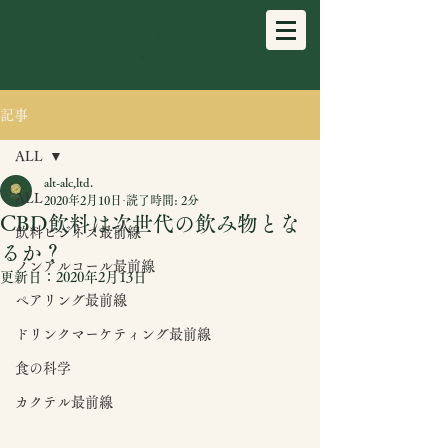
記事
ALL
alt-alc,ltd.
ALL
2020年2月10日
読了時間: 2分
CBD飲料は次世代の飲み物とな
飲料ビジネス最前線
るか？
ノンアルコール最前線
更新日：
2020年2月13日
ペアリング最前線
ドリンクマーケティング最前線
食の科学
カクテル最前線