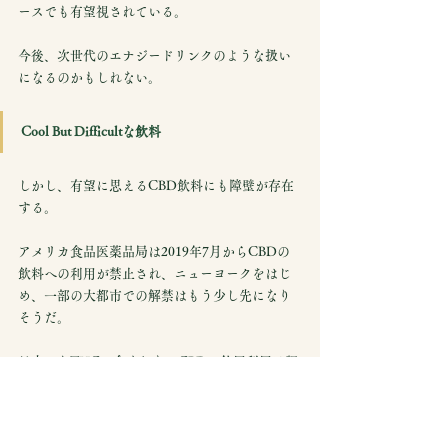
ースでも有望視されている。
今後、次世代のエナジードリンクのような扱い
になるのかもしれない。
Cool But Difficultな飲料
しかし、有望に思えるCBD飲料にも障壁が存在
する。
アメリカ食品医薬品局は2019年7月からCBDの
飲料への利用が禁止され、ニューヨークをはじ
め、一部の大都市での解禁はもう少し先になり
そうだ。
日本でもTHCの含まれないCBDの飲用利用は認
められており、一部の企業が既に乗り出してい
るが、今後の動向には目が離せない。