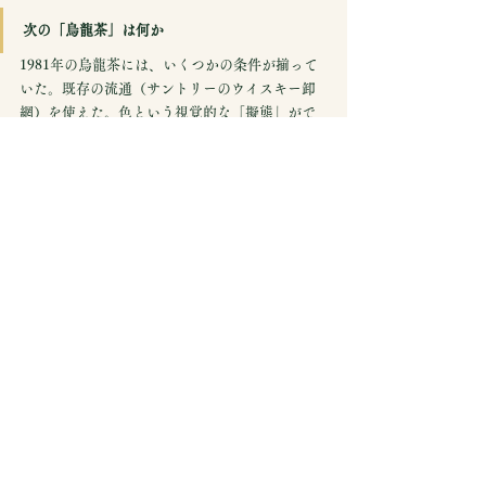
次の「烏龍茶」は何か
1981年の烏龍茶には、いくつかの条件が揃って
いた。既存の流通（サントリーのウイスキー卸
網）を使えた。色という視覚的な「擬態」がで
きた。健康というポジティブな文脈があった。
そして価格が手頃だった。
今のノンアルコール市場で同じ問いを立てると
すれば——「積極的に選ばれる飲み物」の条件
は何か。既存の流通に乗れるか。視覚的・体験
的に「大人の飲み物」として成立するか。健康
以外のポジティブな文脈を持てるか。価格は納
得感があるか。
烏龍茶の歴史は、ノンアルコール市場の黎明期
を偶然に作り出した一杯の飲み物の話だ。しか
し偶然の中に、市場が生まれるときの必然的な
条件が隠れている。