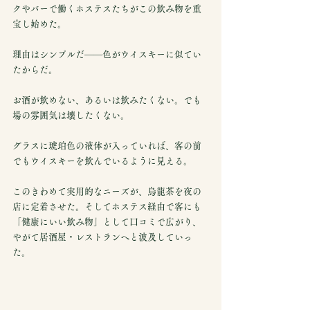
クやバーで働くホステスたちがこの飲み物を重
宝し始めた。
理由はシンプルだ——色がウイスキーに似てい
たからだ。
お酒が飲めない、あるいは飲みたくない。でも
場の雰囲気は壊したくない。
グラスに琥珀色の液体が入っていれば、客の前
でもウイスキーを飲んでいるように見える。
このきわめて実用的なニーズが、烏龍茶を夜の
店に定着させた。そしてホステス経由で客にも
「健康にいい飲み物」として口コミで広がり、
やがて居酒屋・レストランへと波及していっ
た。