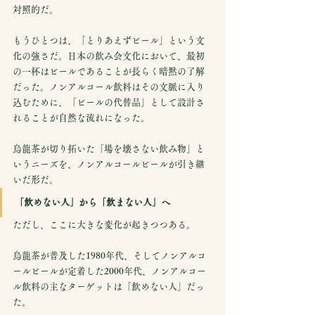
対照的だ。
もうひとつは、「とりあえずビール」という文
化の強さだ。日本の飲み会文化において、最初
の一杯はビールであることが長らく暗黙の了解
だった。ノンアルコール飲料はその文脈に入り
込むために、「ビールの代替品」として設計さ
れることが自然な流れになった。
烏龍茶が切り拓いた「場を壊さない飲み物」と
いうニーズを、ノンアルコールビールが引き継
いだ形だ。
「飲めない人」から「飲まない人」へ
ただし、ここに大きな変化が起きつつある。
烏龍茶が普及した1980年代、そしてノンアルコ
ールビールが定着した2000年代、ノンアルコー
ル飲料の主なターゲットは「飲めない人」だっ
た。