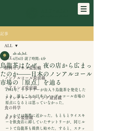
記事
ALL
alt-alc,ltd.
ALL
4月6日
読了時間: 4分
烏龍茶はなぜ、夜の店から広まっ
飲料ビジネス最前線
たのか——日本のノンアルコール
ノンアルコール最前線
市場の「原点」を辿る
ペアリング最前線
1981年、サントリーが缶入り烏龍茶を発売した
とき、誰もこれが日本のノンアルコール市場の
ドリンクマーケティング最前線
原点になるとは思っていなかった。
食の科学
きっかけは偶然に近かった。もともとウイスキ
カクテル最前線
ーを飲食店に卸していたサントリーが、同じル
ートで烏龍茶も提供し始めた。すると、スナッ