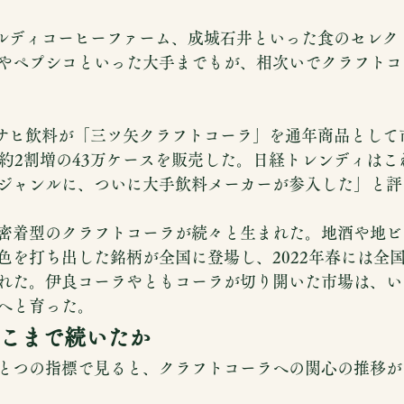
、カルディコーヒーファーム、成城石井といった食のセレ
やペプシコといった大手までもが、相次いでクラフトコ
はアサヒ飲料が「三ツ矢クラフトコーラ」を通年商品とし
比約2割増の43万ケースを販売した。日経トレンディは
ジャンルに、ついに大手飲料メーカーが参入した」と評
密着型のクラフトコーラが続々と生まれた。地酒や地ビ
色を打ち出した銘柄が全国に登場し、2022年春には全国
れた。伊良コーラやともコーラが切り開いた市場は、い
へと育った。
こまで続いたか
とつの指標で見ると、クラフトコーラへの関心の推移が