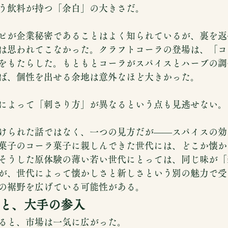
う飲料が持つ「余白」の大きさだ。
ピが企業秘密であることはよく知られているが、裏を返
は思われてこなかった。クラフトコーラの登場は、「コ
をもたらした。もともとコーラがスパイスとハーブの調
ば、個性を出せる余地は意外なほど大きかった。
によって「刺さり方」が異なるという点も見逃せない。
けられた話ではなく、一つの見方だが——スパイスの効
菓子のコーラ菓子に親しんできた世代には、どこか懐か
そうした原体験の薄い若い世代にとっては、同じ味が「
が、世代によって懐かしさと新しさという別の魅力で受
の裾野を広げている可能性がある。
と、大手の参入
ると、市場は一気に広がった。