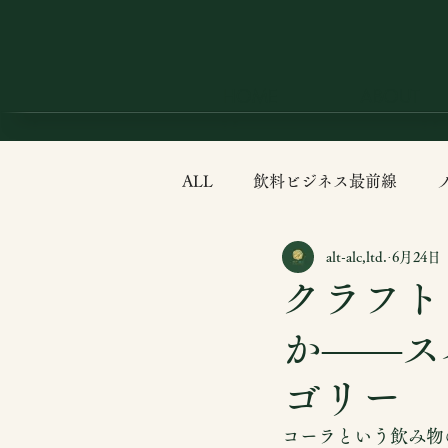
HOME
ABOUT
ALL
飲料ビジネス最前線
alt-alc,ltd.
6月24日
食の科学
カクテル最前線
クラフト
か——ス
ゴリー
コーラという飲み物