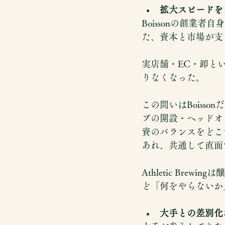
拡大スピードを
Boissonの創業
た、資本と市場が支
実店舗・EC・卸と
りなくなった。
この問いはBoisso
ブの開設・ヘッドオ
資のバランスをどこ
あれ、共通して直面
Athletic Br
ど「何をやらないか
大手との差別化