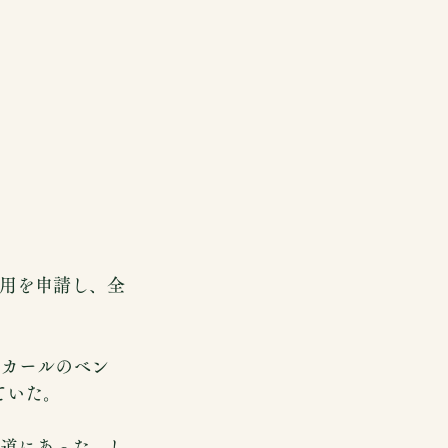
の適用を申請し、全
リカールのベン
ていた。
軌道にあった―し