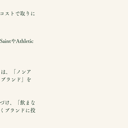
コストで取りに
やAthletic 
たのは、「ノンア
いうブランド」を
づけ、「飲まな
くブランドに投