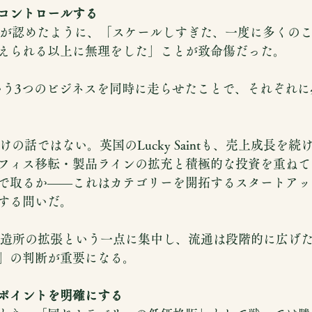
コントロールする
者自身が認めたように、「スケールしすぎた、一度に多くの
えられる以上に無理をした」ことが致命傷だった。
いう3つのビジネスを同時に走らせたことで、それぞれ
nだけの話ではない。英国のLucky Saintも、売上成長を
フィス移転・製品ラインの拡充と積極的な投資を重ねて
で取るか——これはカテゴリーを開拓するスタートアッ
する問いだ。
ewingは醸造所の拡張という一点に集中し、流通は段階的に広
」の判断が重要になる。
ポイントを明確にする