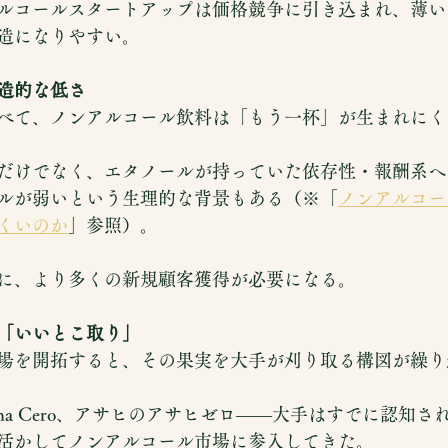
ルコールスタートアップは価格競争に引き込まれ、薄い
造になりやすい。
造的な低さ
べて、ノンアルコール飲料は「もう一杯」が生まれにく
だけでなく、エタノールが持っていた依存性・報酬系へ
ルが弱いという生理的な背景もある（※「
ノンアルコー
くいのか
」参照）。
に、より多くの新規顧客獲得が必要になる。
「いいとこ取り」
場を開拓すると、その果実を大手が刈り取る構図が繰り
0、Corona Cero、アサヒのアサヒゼロ——大手はすでに認
活かしてノンアルコール市場に参入してきた。