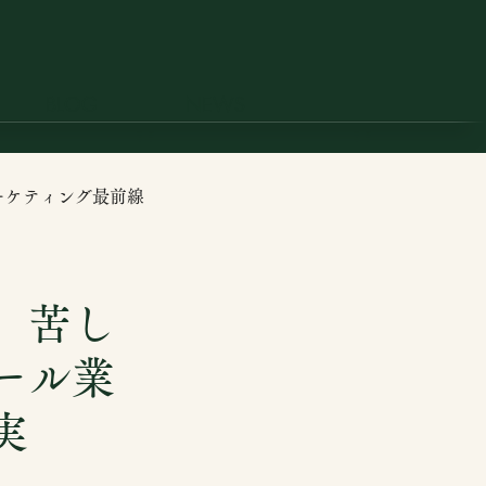
BLOG
NEWS
ーケティング最前線
、苦し
ール業
実