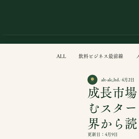
HOME
ABOUT
ALL
飲料ビジネス最前線
alt-alc,ltd.
4月2日
食の科学
カクテル最前線
成長市場
むスター
界から読
更新日：
4月9日