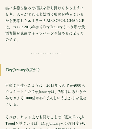
実に多様な悩みや相談を持ち掛けられるように
なり、人々がどれほど禁酒に興味を持っている
かを実感したエミリーとALCOHOL CHANGE
は、ついに2013年からDry Januaryという形で飲
酒習慣を見直すキャンペーンを始めるに至った
のです。
Dry Januaryの広がり
冒頭でも述べたように、2013年にわずか4000人
でスタートしたDry Januaryは、7年目にあたり今
年でおよそ1000倍の420万人という広がりを見せ
ている。
それは、ネット上でも同じことで下記のGoogle 
Trendを見ていけば、Dry Januaryへの注目度がい