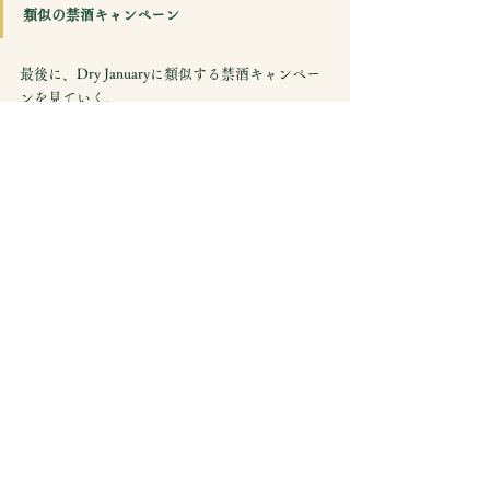
類似の禁酒キャンペーン
最後に、Dry Januaryに類似する禁酒キャンペー
ンを見ていく。
1月：Dry January（英国）
2月：Dry February（カナダ／ベルギー）
7月：Dry July（オーストラリア／ニュージ
ーランド）
10月：Ocsober（オーストラリア）
上記は、Dry Monthの一例に過ぎない。小規模の
取組みまで合わせたらおそらく、Dry Month 
Calendarが作れるだろう。
▶関連記事を読む
100年前の高貴な実験　
https://bit.ly/2XoowBG
参考サイト