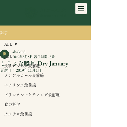
記事
ALL
alt-alc,ltd.
ALL
2019年8月5日
読了時間: 3分
しらふな睦月 Dry January
飲料ビジネス最前線
更新日：
2019年11月1日
ノンアルコール最前線
ペアリング最前線
ドリンクマーケティング最前線
食の科学
カクテル最前線