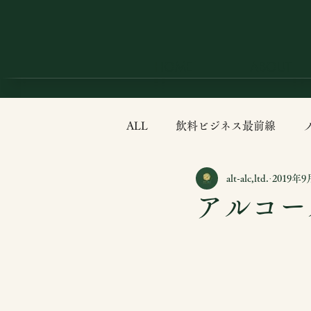
HOME
ABOUT
ALL
飲料ビジネス最前線
alt-alc,ltd.
2019年9
食の科学
カクテル最前線
アルコー