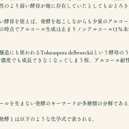
性のより弱い酵母が他に存在していたとしてもおどろき
い酵母を使えば、発酵を起こしながらも少量のアルコー
の時点でアルコール生成は止まりノンアルコール(1％未
も使われるToluraspora delbrueckiiという酵母
ル濃度でも成長できなくなってしまう程、アルコール耐
ールを生まない発酵のキーワードが多糖類の分解である
発酵とは以下のような化学式で表される。