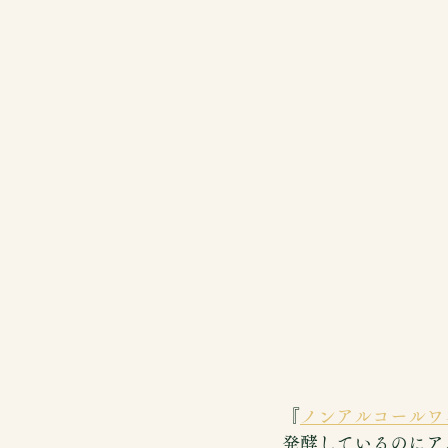
『
ノンアルコールワ
発酵しているのにア