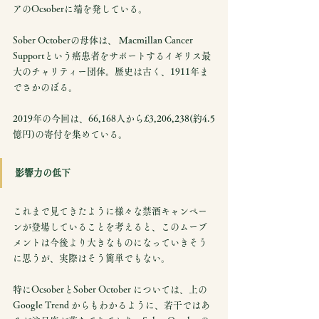
アのOcsoberに端を発している。
Sober Octoberの母体は、 Macmillan Cancer 
Supportという癌患者をサポートするイギリス最
大のチャリティー団体。歴史は古く、1911年ま
でさかのぼる。
2019年の今回は、66,168人から£3,206,238(約4.5
憶円)の寄付を集めている。
影響力の低下
これまで見てきたように様々な禁酒キャンペー
ンが登場していることを考えると、このムーブ
メントは今後より大きなものになっていきそう
に思うが、実際はそう簡単でもない。
特にOcsoberとSober October については、上の
Google Trend からもわかるように、若干ではあ