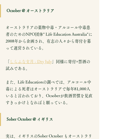
Ocsober @ オーストラリア
オーストラリアの薬物中毒・アルコール中毒患
者のためのNPO団体" Life Education Australia"に
2008年から企画され、有志の人々から寄付を募
って運営されている。
「
しらふな文月 - Dry July
」同様に寄付×禁酒の
試みである。
また、Life Educationの調べでは、アルコール中
毒による死者はオーストラリアで毎年81,000人
いると言われており、Ocsoberが飲酒習慣を見直
すきっかけとなればと願っている。
Sober October @ イギリス
実は、イギリスのSober October もオーストラリ