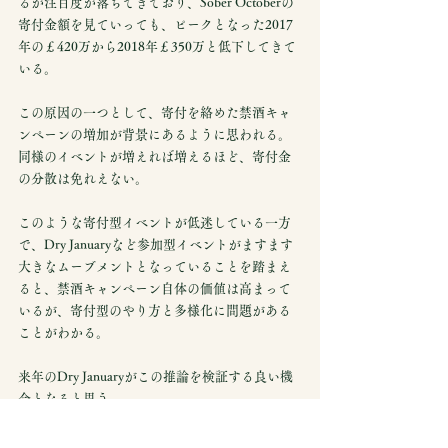
るが注目度が落ちてきており、Sober Octoberの
寄付金額を見ていっても、ピークとなった2017
年の￡420万から2018年￡350万と低下してきて
いる。
この原因の一つとして、寄付を絡めた禁酒キャ
ンペーンの増加が背景にあるように思われる。
同様のイベントが増えれば増えるほど、寄付金
の分散は免れえない。
このような寄付型イベントが低迷している一方
で、Dry Januaryなど参加型イベントがますます
大きなムーブメントとなっていることを踏まえ
ると、禁酒キャンペーン自体の価値は高まって
いるが、寄付型のやり方と多様化に問題がある
ことがわかる。
来年のDry Januaryがこの推論を検証する良い機
会となると思う。
2020年のDry Januaryも是非紹介していきたい。