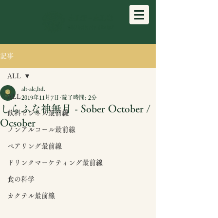
記事
ALL
alt-alc,ltd.
ALL
2019年11月7日
読了時間: 2分
しらふな神無月 - Sober October /
飲料ビジネス最前線
Ocsober
ノンアルコール最前線
ペアリング最前線
ドリンクマーケティング最前線
食の科学
カクテル最前線