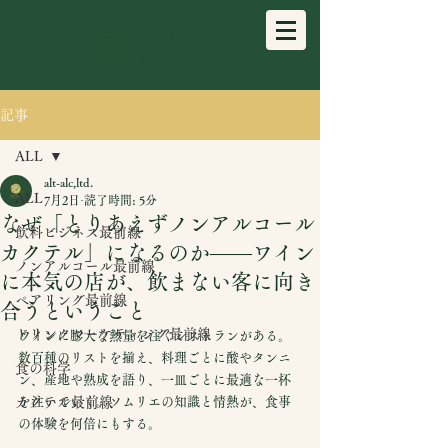
記事
ALL
alt-alc,ltd.
ALL
7月2日
読了時間: 5分
なぜ「とりあえずノンアルコール
飲料ビジネス最前線
カクテル」になるのか——ワイン
ノンアルコール最前線
に本気の店が、飲まない客に向き
ペアリング最前線
合うということ
ドリンクマーケティング最前線
ワインに膨大な熱量を注ぐレストランがある。
数百種のリストを揃え、料理ごとに酸やタンニ
食の科学
ン、産地や熟成を語り、一皿ごとに最適な一杯
カクテル最前線
を注いでいく。ソムリエの知識と情熱が、食事
の体験を何倍にもする。