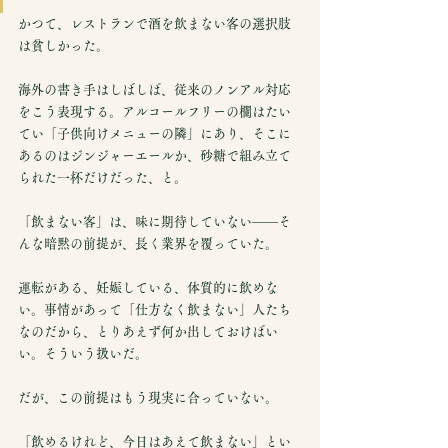
かつて、レストランで酒を飲まない客の選択肢
は貧しかった。
海外の書き手はしばしば、従来のノンアル対応
をこう表現する。アルコールフリーの欄はたい
てい「子供向けメニューの隣」にあり、そこに
あるのはジンジャーエールか、砂糖で組み立て
られた一杯だけだった、と。
「飲まない客」は、味に期待していない——そ
んな暗黙の前提が、長く業界を覆っていた。
運転がある、妊娠している、体質的に飲めな
い。事情があって「仕方なく飲まない」人たち
なのだから、とりあえず何か出しておけばい
い。そういう扱いだ。
だが、この前提はもう現実に合っていない。
「飲めるけれど、今日はあえて飲まない」とい