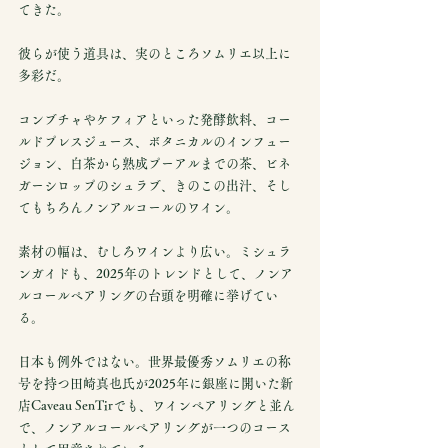
てきた。
彼らが使う道具は、実のところソムリエ以上に
多彩だ。
コンブチャやケフィアといった発酵飲料、コー
ルドプレスジュース、ボタニカルのインフュー
ジョン、白茶から熟成プーアルまでの茶、ビネ
ガーシロップのシュラブ、きのこの出汁、そし
てもちろんノンアルコールのワイン。
素材の幅は、むしろワインより広い。ミシュラ
ンガイドも、2025年のトレンドとして、ノンア
ルコールペアリングの台頭を明確に挙げてい
る。
日本も例外ではない。世界最優秀ソムリエの称
号を持つ田崎真也氏が2025年に銀座に開いた新
店Caveau SenTirでも、ワインペアリングと並ん
で、ノンアルコールペアリングが一つのコース