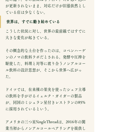
が更新されないまま、対応だけが旧態依然とし
ている店は少なくない。
世界は、すでに動き始めている
こうした状況に対し、世界の最前線ではすでに
大きな変化が起きている。
その概念的な土台を作ったのは、コペンハーゲ
ンのノマの飲料ラボだとされる。発酵や圧搾を
駆使した、料理と対等に渡り合うノンアルコー
ル飲料の設計思想が、そこから世界へ広がっ
た。
ドイツでは、在来種の果実を使ったシェフ主導
の飲料を手がけるイェルク・ガイガーの製品
が、同国のミシュラン星付きレストランの85%
に採用されているという。
アメリカの三つ星SingleThreadは、2016年の開
業当初からノンアルコールペアリングを提供し