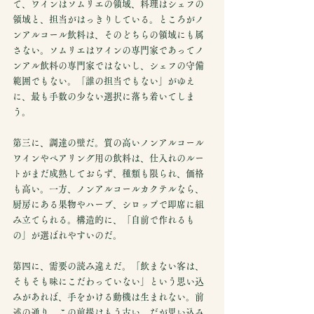
て、ワインはソムリエの領域、料理はシェフの
領域と、担当がはっきりしている。ところがノ
ンアルコール飲料は、そのどちらの領域にも属
さない。ソムリエはワインの専門家であってノ
ンアル飲料の専門家ではないし、シェフの守備
範囲でもない。「誰の担当でもない」がゆえ
に、最も手数の少ない選択に落ち着いてしま
う。
第三に、調達の壁だ。質の高いノンアルコール
ワインやペアリング用の飲料は、仕入れのルー
トがまだ成熟しておらず、種類も限られ、価格
も高い。一方、ノンアルコールカクテルなら、
厨房にある果物やハーブ、シロップで即席に組
み立てられる。構造的に、「自前で作れるも
の」が選ばれやすいのだ。
第四に、需要の読み違えだ。「飲まない客は、
そもそも味にこだわっていない」という思い込
みがあれば、手をかける動機は生まれない。前
述の通り、この前提はもう古い。だが思い込み