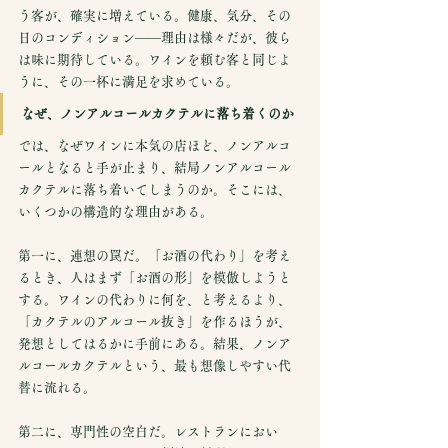
う客が、確実に増えている。健康、気分、その
日のコンディション——理由は様々だが、彼ら
は味に期待している。ワインを頼む客と同じよ
うに、その一杯に満足を求めている。
なぜ、ノンアルコールカクテルに落ち着くのか
では、なぜワインに本気の店ほど、ノンアルコ
ールとなると手が止まり、結局ノンアルコール
カクテルに落ち着いてしまうのか。そこには、
いくつかの構造的な理由がある。
第一に、連想の罠だ。「お酒の代わり」を考え
るとき、人はまず「お酒の形」を模倣しようと
する。ワインの代わりに何を、と考えるより、
「カクテルのアルコール抜き」を作るほうが、
発想としてはるかに手前にある。結果、ノンア
ルコールカクテルという、最も想像しやすい代
替に流れる。
第二に、専門性の空白だ。レストランにおい