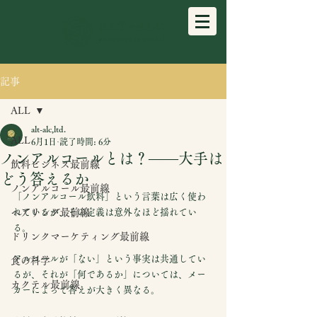
記事
ALL
alt-alc,ltd.
ALL
6月1日
読了時間: 6分
ノンアルコールとは？——大手は
飲料ビジネス最前線
どう答えるか
ノンアルコール最前線
「ノンアルコール飲料」という言葉は広く使わ
ペアリング最前線
れているが、その定義は意外なほど揺れてい
る。
ドリンクマーケティング最前線
アルコールが「ない」という事実は共通してい
食の科学
るが、それが「何であるか」については、メー
カクテル最前線
カーによって答えが大きく異なる。