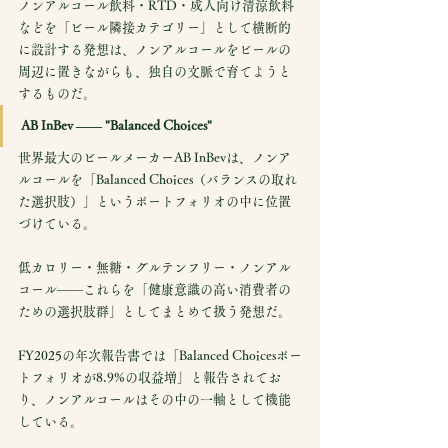
ノンアルコール飲料・RTD・成人向け清涼飲料
などを「ビール隣接カテゴリー」として横断的
に設計する発想は、ノンアルコールをビールの
周辺に置きながらも、独自の文脈で育てようと
するものだ。
AB InBev —— "Balanced Choices"
世界最大のビールメーカーAB InBevは、ノンア
ルコールを「Balanced Choices（バランスの取れ
た選択肢）」というポートフォリオの中に位置
づけている。
低カロリー・無糖・グルテンフリー・ノンアル
コール——これらを「健康意識の高い消費者の
ための選択肢群」としてまとめて扱う発想だ。
FY2025の年次報告書では「Balanced Choicesポー
トフォリオが8.9%の収益増」と報告されてお
り、ノンアルコールはその中の一軸として機能
している。