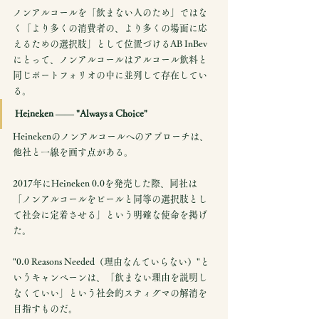
ノンアルコールを「飲まない人のため」ではな
く「より多くの消費者の、より多くの場面に応
えるための選択肢」として位置づけるAB InBev
にとって、ノンアルコールはアルコール飲料と
同じポートフォリオの中に並列して存在してい
る。
Heineken —— "Always a Choice"
Heinekenのノンアルコールへのアプローチは、
他社と一線を画す点がある。
2017年にHeineken 0.0を発売した際、同社は
「ノンアルコールをビールと同等の選択肢とし
て社会に定着させる」という明確な使命を掲げ
た。
"0.0 Reasons Needed（理由なんていらない）"と
いうキャンペーンは、「飲まない理由を説明し
なくていい」という社会的スティグマの解消を
目指すものだ。