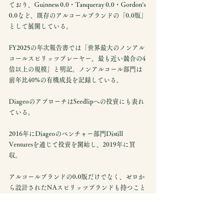
ており、Guinness 0.0・Tanqueray 0.0・Gordon's 
0.0など、既存のアルコールブランドの「0.0版」
として展開している。
FY2025の年次報告書では「世界最大のノンアル
コールスピリッツプレーヤー、最も近い競合の4
倍以上の規模」と明記。ノンアルコール部門は
前年比40%の有機成長を記録している。
DiageoのアプローチはSeedlipへの投資にも表れ
ている。
2016年にDiageoのベンチャー部門Distill 
Venturesを通じて投資を開始し、2019年に買
収。
アルコールブランドの0.0版だけでなく、ゼロか
ら設計されたNAスピリッツブランドも持つこと
で、モデレーションという軸を幅広くカバーし
ている。