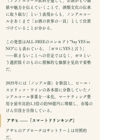
「ノンアルコール飲料を通じて、お酒がもつ価
値や魅力を伝えていくことで、酒類文化の伝承
に取り組む」という表現からも、ノンアルコー
ルをあくまで「お酒の世界の一員」として位置
づけていることが分かる。
この発想はALL-FREEのコンセプト"Say YES to 
NO"にも表れている。「ゼロにYESと言う」
——飲まないことへの肯定ではなく、ゼロとい
う選択肢そのものに積極的な価値を見出す姿勢
だ。
2025年には「ノンアル部」を新設し、ビール・
スピリッツ・ワインの各本部に分散していたノ
ンアルコール事業を一本化。マーケティング費
用を前年比約1.3倍の約50億円に増額し、市場の
けん引役を目指している。
アサヒ ——「スマートドリンキング」
アサヒのアプローチはサントリーとは対照的
だ。