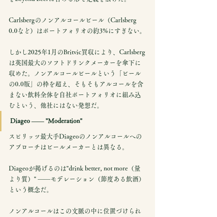
Carlsbergのノンアルコールビール（Carlsberg 
0.0など）はポートフォリオの約3%にすぎない。
しかし2025年1月のBritvic買収により、Carlsberg
は英国最大のソフトドリンクメーカーを傘下に
収めた。ノンアルコールビールという「ビール
の0.0版」の枠を超え、そもそもアルコールを含
まない飲料全体を自社ポートフォリオに組み込
むという、他社にはない発想だ。
Diageo —— "Moderation"
スピリッツ最大手Diageoのノンアルコールへの
アプローチはビールメーカーとは異なる。
Diageoが掲げるのは"drink better, not more（量
より質）" ——モデレーション（節度ある飲酒）
という概念だ。
ノンアルコールはこの文脈の中に位置づけられ