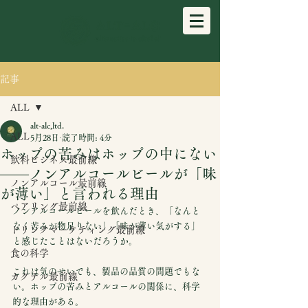
記事
ALL
alt-alc,ltd.
ALL
5月28日
読了時間: 4分
ホップの苦みはホップの中にない
飲料ビジネス最前線
——ノンアルコールビールが「味
ノンアルコール最前線
が薄い」と言われる理由
ペアリング最前線
ノンアルコールビールを飲んだとき、「なんと
なく苦みが物足りない」「味が薄い気がする」
ドリンクマーケティング最前線
と感じたことはないだろうか。
食の科学
これは気のせいでも、製品の品質の問題でもな
カクテル最前線
い。ホップの苦みとアルコールの関係に、科学
的な理由がある。