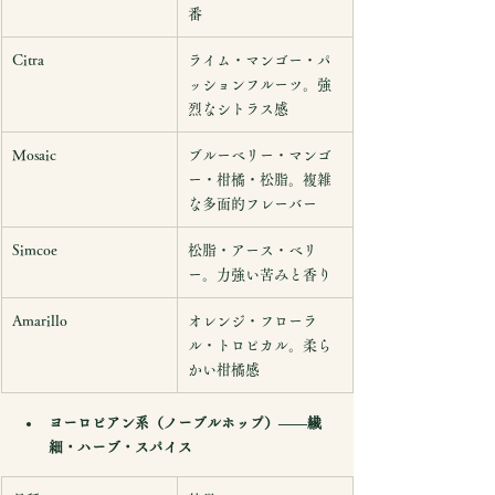
番
Citra
ライム・マンゴー・パ
ッションフルーツ。強
烈なシトラス感
Mosaic
ブルーベリー・マンゴ
ー・柑橘・松脂。複雑
な多面的フレーバー
Simcoe
松脂・アース・ベリ
ー。力強い苦みと香り
Amarillo
オレンジ・フローラ
ル・トロピカル。柔ら
かい柑橘感
ヨーロピアン系（ノーブルホップ）——繊
細・ハーブ・スパイス