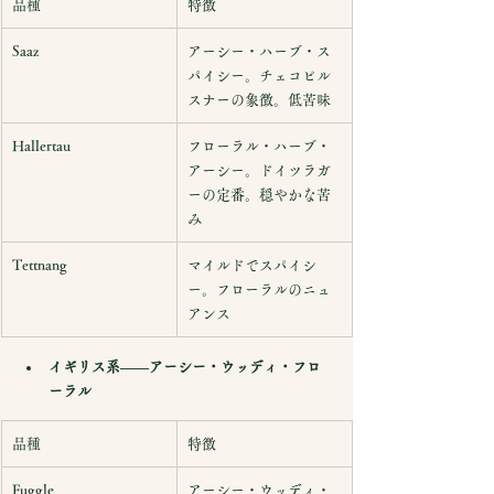
品種
特徴
Saaz
アーシー・ハーブ・ス
パイシー。チェコピル
スナーの象徴。低苦味
Hallertau
フローラル・ハーブ・
アーシー。ドイツラガ
ーの定番。穏やかな苦
み
Tettnang
マイルドでスパイシ
ー。フローラルのニュ
アンス
イギリス系——アーシー・ウッディ・フロ
ーラル
品種
特徴
Fuggle
アーシー・ウッディ・