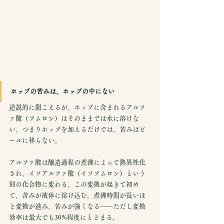
ホップの苦みは、ホップの中にない
逆説的に聞こえるが、ホップに含まれるアルフ
ァ酸（フムロン）はそのままでは水に溶けな
い。つまりホップを加えるだけでは、苦みはビ
ールに移らない。
アルファ酸は醸造過程の煮沸によって熱異性化
され、イソアルファ酸（イソフムロン）という
別の化合物に変わる。この変換が起きて初め
て、苦みが液体に溶け込む。煮沸時間が長いほ
ど変換が進み、苦みが強くなる——ただし変換
効率は最大でも30%程度にとどまる。