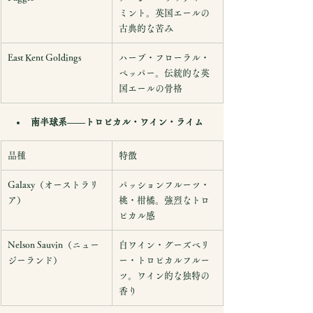
ミント。英国エールの
古典的な苦み
East Kent Goldings
ハーブ・フローラル・
ペッパー。伝統的な英
国エールの骨格
南半球系——トロピカル・ワイン・ライム
品種
特徴
Galaxy（オーストラリ
パッションフルーツ・
ア）
桃・柑橘。強烈なトロ
ピカル感
Nelson Sauvin（ニュー
白ワイン・グーズベリ
ジーランド）
ー・トロピカルフルー
ツ。ワイン的な独特の
香り