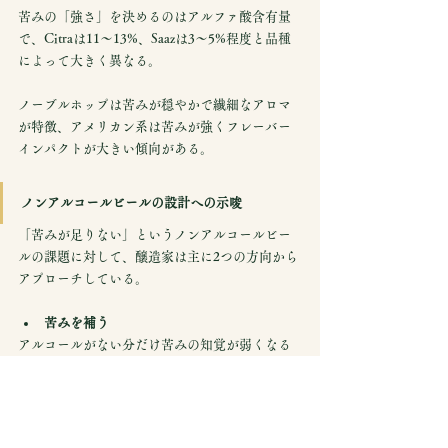
苦みの「強さ」を決めるのはアルファ酸含有量
で、Citraは11〜13%、Saazは3〜5%程度と品種
によって大きく異なる。
ノーブルホップは苦みが穏やかで繊細なアロマ
が特徴、アメリカン系は苦みが強くフレーバー
インパクトが大きい傾向がある。
ノンアルコールビールの設計への示唆
「苦みが足りない」というノンアルコールビー
ルの課題に対して、醸造家は主に2つの方向から
アプローチしている。
苦みを補う
アルコールがない分だけ苦みの知覚が弱くなる
ため、ホップの投入量を増やすか、より高アル
ファ酸の品種を選ぶことで苦みの絶対量を底上
げするアプローチだ。