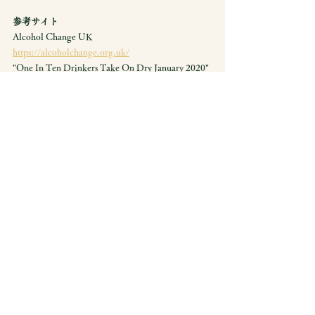
参考サイト
Alcohol Change UK  
https://alcoholchange.org.uk/
"One In Ten Drinkers Take On Dry January 2020" 
ThisWeekinFM.com
https://www.twinfm.com/article/one-in-ten-
drinkers-take-on-dry-january-2020
"Dry January Is B.S. How About Moderation 
March?" Wine Spectator
https://www.winespectator.com/articles/dry-
january-is-b-s-how-about-moderation-march
"Bartenders are panicking about the end of Dry 
January" New York Post
https://nypost.com/2020/01/29/bartenders-are-
panicking-about-the-end-of-dry-january/
"France’s first ‘dry January’ causes a stir" Decanter
https://www.decanter.com/wine-news/france-dry-
january-causes-stir-429957/
"French chef Alain Ducasse declares war on dry 