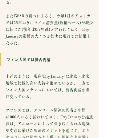
る。
またIWSRの調べによると、今年1月のアメリカ
では25年ぶりにワイン消費量(数量ベース)が減少
に転じた(前年比0.9％減)と言われており、Dry 
Januaryの影響の大きさが如実に現れてた結果と
なった。
ワイン大国では賛否両論
上述のように、現在"Dry January"は北欧・北米
地域で比較的高い支持を集めているが、一方で
ワイン大国フランスにおいては、賛否両論が飛
び交っている。
フランスでは、アルコール関連の死者が年間
41000人いると言われており、Dry Januaryを推進
派は、アルコールによって引き起こされる病気
や文頭に挙げた断酒のメリットを通じて、より
アルコールに関するより厳しい規制などを訴え