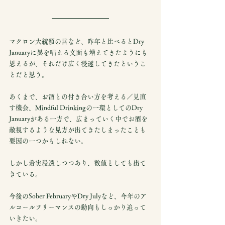
マクロン大統領の言など、昨年と比べるとDry 
Januaryに異を唱える文面も増えてきたようにも
思えるが、それだけ広く浸透してきたというこ
とだと思う。
あくまで、お酒との付き合い方を考える／見直
す機会、Mindful Drinkingの一環としてのDry 
Januaryがある一方で、広まっていく中でお酒を
敵視するような見方が出てきたしまったことも
要因の一つかもしれない。
しかし着実浸透しつつあり、数値としても出て
きている。
今後のSober FebruaryやDry Julyなど、今年のア
ルコールフリーマンスの動向もしっかり追って
いきたい。