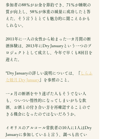
参加者の88％がお金を節約でき、71％が睡眠の
質が向上し、58％が体重の減量に成功したと答
えた。そう言うととても魅力的に聞こえるかも
しれない。
2011年に一人の女性から始まった一カ月間の断
酒体験は、2013年にDry Januaryという一つのプ
ロジェクトとして成立し、今年で早くも8回目を
迎えた。
*Dry Januaryの詳しい説明については、『
しらふ
な睦月 Dry January
』を参照のこと。
一ヵ月の断酒をやり遂げた人もそうでない人
も、ついつい惰性的になってしまいがちな飲
酒、お酒との付き合い方を再確認することので
きる機会になったのではないだろうか。
イギリスのアルコール常飲者の10人に1人はDry 
Januaryに参加していると言う、調べも出てい