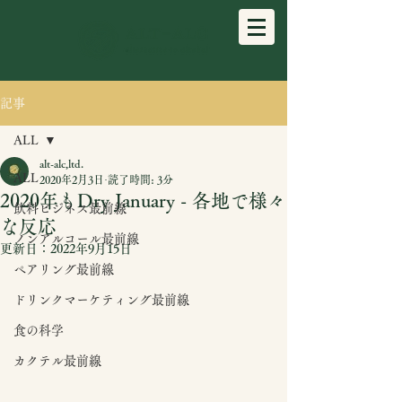
記事
ALL
alt-alc,ltd.
ALL
2020年2月3日
読了時間: 3分
2020年もDry January - 各地で様々
飲料ビジネス最前線
な反応
ノンアルコール最前線
更新日：
2022年9月15日
ペアリング最前線
ドリンクマーケティング最前線
食の科学
カクテル最前線