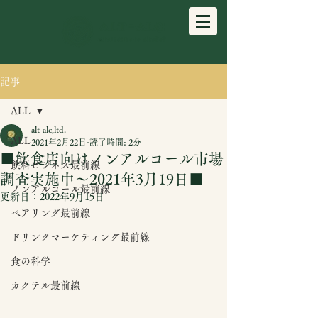
記事
ALL
alt-alc,ltd.
ALL
2021年2月22日
読了時間: 2分
■飲食店向けノンアルコール市場
飲料ビジネス最前線
調査実施中～2021年3月19日■
ノンアルコール最前線
更新日：
2022年9月15日
ペアリング最前線
ドリンクマーケティング最前線
食の科学
カクテル最前線