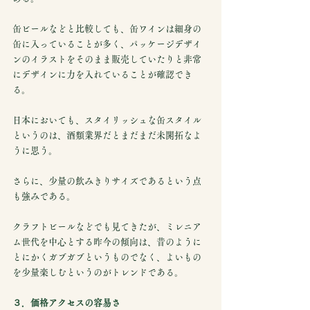
缶ビールなどと比較しても、缶ワインは細身の
缶に入っていることが多く、パッケージデザイ
ンのイラストをそのまま販売していたりと非常
にデザインに力を入れていることが確認でき
る。
日本においても、スタイリッシュな缶スタイル
というのは、酒類業界だとまだまだ未開拓なよ
うに思う。
さらに、少量の飲みきりサイズであるという点
も強みである。
クラフトビールなどでも見てきたが、ミレニア
ム世代を中心とする昨今の傾向は、昔のように
とにかくガブガブというものでなく、よいもの
を少量楽しむというのがトレンドである。
３．価格アクセスの容易さ