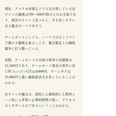
現在、アメリカ市場などで人気を博している缶
ワインの価格は700～800円程のものが主流であ
り、既存のワインと比べると、手を出しやすい
点も魅力の一つであろう。
ゲームボーイにしても、ハードではなくソフト
で儲ける戦略を取ることで、競合製品との価格
競争に打ち勝っている。
実際、ゲームボーイの当初の希望小売価格は
12,500円であり、ゲームボーイ発売の翌年に出
たPCエンジンGTは44800円、ゲームギアは
19,800円と強い価格訴求力を有していることが
わかる。
缶ワインの魅力は、量的にも価格的にも飲料シ
ーン的にも非常に心理的障壁の低い、アクセス
のしやすいものであるということがわかる。