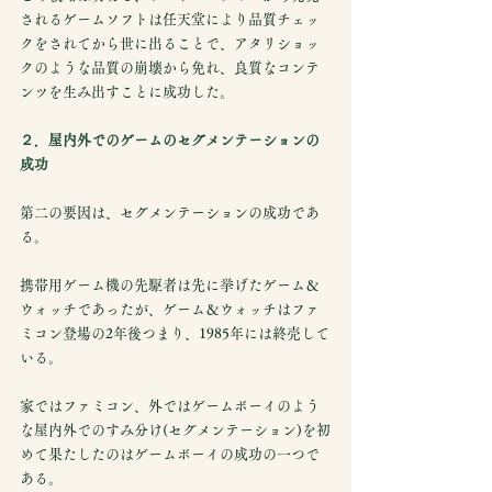
されるゲームソフトは任天堂により品質チェッ
クをされてから世に出ることで、アタリショッ
クのような品質の崩壊から免れ、良質なコンテ
ンツを生み出すことに成功した。
２．屋内外でのゲームのセグメンテーションの
成功
第二の要因は、セグメンテーションの成功であ
る。
携帯用ゲーム機の先駆者は先に挙げたゲーム＆
ウォッチであったが、ゲーム＆ウォッチはファ
ミコン登場の2年後つまり、1985年には終売して
いる。
家ではファミコン、外ではゲームボーイのよう
な屋内外でのすみ分け(セグメンテーション)を初
めて果たしたのはゲームボーイの成功の一つで
ある。