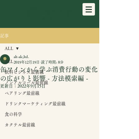
記事
ALL
alt-alc,ltd.
ALL
2019年12月19日
読了時間: 8分
缶ワインから学ぶ消費行動の変化
飲料ビジネス最前線
の広がりと影響 - 方法模索編 -
ノンアルコール最前線
更新日：
2022年9月15日
ペアリング最前線
ドリンクマーケティング最前線
食の科学
カクテル最前線