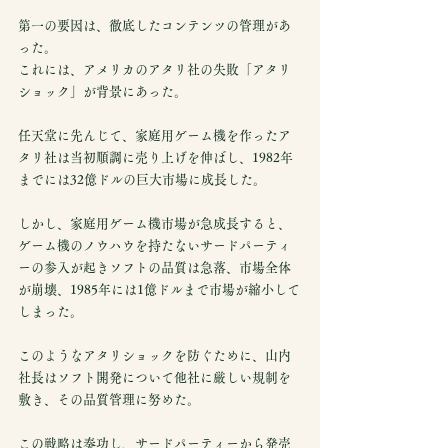
第一の要因は、徹底したコンテンツの管理があ
った。
これには、アメリカのアタリ社の失敗「アタリ
ショック」が背景にあった。
任天堂に先んじて、家庭用ゲーム機を作ったア
タリ社は当初順調に売り上げを伸ばし、1982年
までには32億ドルの巨大市場に成長した。
しかし、家庭用ゲーム機市場が急成長すると、
ゲーム機のノウハウを持たないサードパーティ
ーの参入が起きソフトの品質は急落、市場全体
が崩壊、1985年には1億ドルまで市場が縮小して
しまった。
このようなアタリショックを防ぐために、山内
社長はソフト開発について他社に厳しい規制を
敷き、その品質管理に努めた。
この戦略は奏功し、サードパーティーから発売