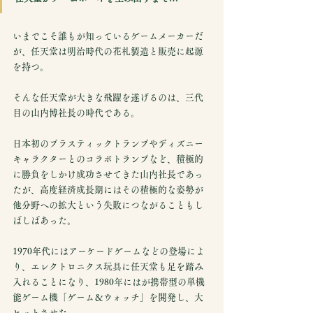
いまでこそ誰もが知っているゲームメーカーだ
が、任天堂は明治時代の花札製造と販売に起源
を持つ。
そんな任天堂が大きな飛躍を遂げるのは、三代
目の山内博社長の時代である。
日本初のプラスティックトランプやディズニー
キャラクターとのコラボトランプなど、積極的
に勝負をしかけ成功させてきた山内社長であっ
たが、高度経済成長期にはその積極的な姿勢が
他分野への拡大という失敗につながることもし
ばしばあった。
1970年代にはアーケードゲームなどの登場によ
り、エレクトロニクス玩具に任天堂も足を踏み
入れることになり、1980年にはが携帯型の単機
能ゲーム機「ゲーム＆ウォッチ」を開発し、大
ヒットさせた。