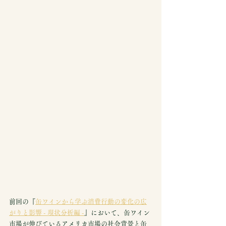
前回の『
缶ワインから学ぶ消費行動の変化の広
がりと影響 - 現状分析編 -
』において、缶ワイン
市場が伸びているアメリカ市場の社会背景と缶