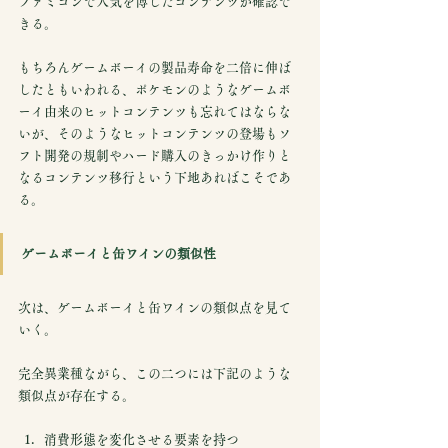
ファミコンで人気を博したコンテンツが確認で
きる。
もちろんゲームボーイの製品寿命を二倍に伸ば
したともいわれる、ポケモンのようなゲームボ
ーイ由来のヒットコンテンツも忘れてはならな
いが、そのようなヒットコンテンツの登場もソ
フト開発の規制やハード購入のきっかけ作りと
なるコンテンツ移行という下地あればこそであ
る。
ゲームボーイと缶ワインの類似性
次は、ゲームボーイと缶ワインの類似点を見て
いく。
完全異業種ながら、この二つには下記のような
類似点が存在する。
消費形態を変化させる要素を持つ