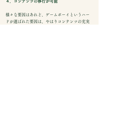
４．コンテンツの移行が可能
様々な要因はあれど、ゲームボーイというハー
ドが選ばれた要因は、やはりコンテンツの充実
に間違いない。
ファミコンで人気の高かったテトリスのような
ヒットコンテンツをゲームボーイに移植するこ
とで、消費者は安心して手を出すことができる
ようになる。
缶ワインについて考えても、ボトルワインの缶
ワインへの移行は原理的に可能である。
しかし、この点が缶ワインがまだ乗り出せてい
ない点である。
スーパーなどでしばしば見られるバロークス／
Barokesは缶ワインを専門とするメーカーであ
り、ボトルワインとは独立した存在である。