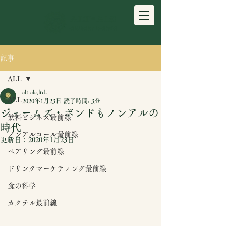
記事
ALL
alt-alc,ltd.
ALL
2020年1月23日
読了時間: 3分
ジェームズ・ボンドもノンアルの
飲料ビジネス最前線
時代
ノンアルコール最前線
更新日：
2020年1月23日
ペアリング最前線
ドリンクマーケティング最前線
食の科学
カクテル最前線