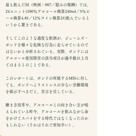
最も飲んだ回（映画：007／慰みの報酬）では、
24ユニット(100％アルコール換算240ml／5％ビ
ール換算4.8ℓ／12％ワイン換算2ℓ)飲んでいると
いうから驚きである。
そしてこのような過度な飲酒が、ジェームズ・
ボンドを様々な危険な行為に走らせているので
はないかと分析されている。実際、ボンドには
アルコール使用障害の該当項目が過半数以上当
てはまるとのことである。
このレポートは、ボンドの所属するMI6に対し
ても、ボンドへよりストレスの少ない労働環境
を提示すべきだと、苦言を呈している。
働き方改革や、アルコールとの向き合い方が唱
えられている昨今、アルコールを飲みながら命
をかけてスパイをする時代ではなくなったのか
もしれない（それはそれで世知辛い）。