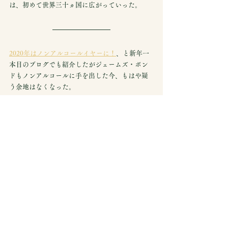
は、初めて世界三十ヵ国に広がっていった。
2020年はノンアルコールイヤー
に！
、と新年一
本目のブログでも紹介したがジェームズ・ボン
ドもノンアルコールに手を出した今、もはや疑
う余地はなくなった。
参考サイト
"'Licence to swill' - James Bond declared 'severe' 
alcoholic by public health academics" The 
Telegraph
https://www.telegraph.co.uk/news/2018/12/10/lic
ence-swill-james-bond-declared-severe-alcoholic-
public/
"Heineken enlists James Bond to push non-
alcoholic beer"  MARKETING DIVE
https://www.marketingdive.com/news/heineken-
enlists-james-bond-to-push-non-alcoholic-