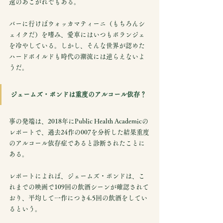
遠のあこがれでもある。
バーに行けばウォッカマティーニ（もちろんシ
ェイクだ）を嗜み、愛車にはいつもボランジェ
を冷やしている。しかし、そんな世界が認めた
ハードボイルドも時代の潮流には逆らえないよ
うだ。
ジェームズ・ボンドは重度のアルコール依存？
事の発端は、2018年にPublic Health Academicの
レポートで、過去24作の007を分析した結果重度
のアルコール依存症であると診断されたことに
ある。
レポートによれば、ジェームズ・ボンドは、こ
れまでの映画で109回の飲酒シーンが確認されて
おり、平均して一作につき4.5回の飲酒をしてい
るという。